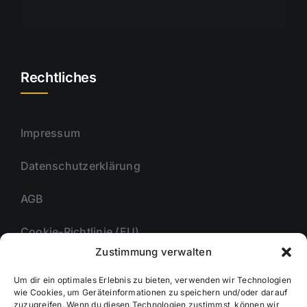
Rechtliches
Impressum
Datenschutzerklärung
AGB
Cookie-Richtlinie (EU)
Zustimmung verwalten
Um dir ein optimales Erlebnis zu bieten, verwenden wir Technologien
Unternehmmen
wie Cookies, um Geräteinformationen zu speichern und/oder darauf
zuzugreifen. Wenn du diesen Technologien zustimmst, können wir