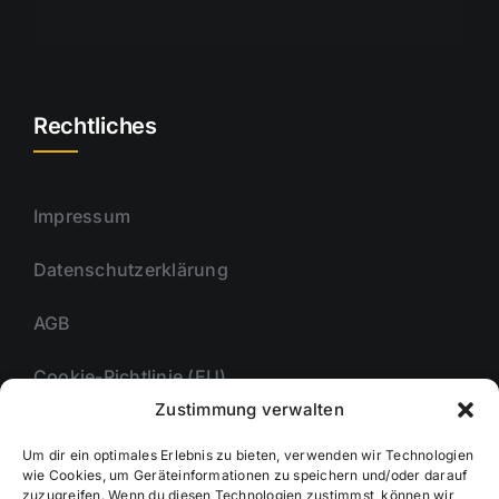
Rechtliches
Impressum
Datenschutzerklärung
AGB
Cookie-Richtlinie (EU)
Zustimmung verwalten
Um dir ein optimales Erlebnis zu bieten, verwenden wir Technologien
Unternehmmen
wie Cookies, um Geräteinformationen zu speichern und/oder darauf
zuzugreifen. Wenn du diesen Technologien zustimmst, können wir