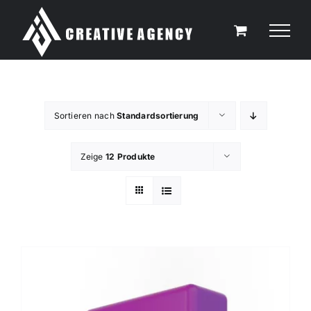
Zum
Inhalt
springen
Sortieren nach
Standardsortierung
Zeige
12 Produkte