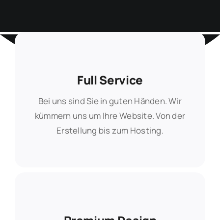
Full Service
Full Service
Bei uns sind Sie in guten Händen. Wir
Bei uns sind Sie in guten Händen. Wir
kümmern uns um Ihre Website. Von der
kümmern uns um Ihre Website. Von der
Erstellung bis zum Hosting.
Erstellung bis zum Hosting.