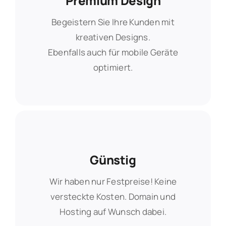
Premium Design
Premium Design
Begeistern Sie Ihre Kunden mit
Begeistern Sie Ihre Kunden mit
kreativen Designs.
kreativen Designs.
Ebenfalls auch für mobile Geräte
Ebenfalls auch für mobile Geräte
optimiert.
optimiert.
Günstig
Günstig
Wir haben nur Festpreise! Keine
Wir haben nur Festpreise! Keine
versteckte Kosten. Domain und
versteckte Kosten. Domain und
Hosting auf Wunsch dabei.
Hosting auf Wunsch dabei.