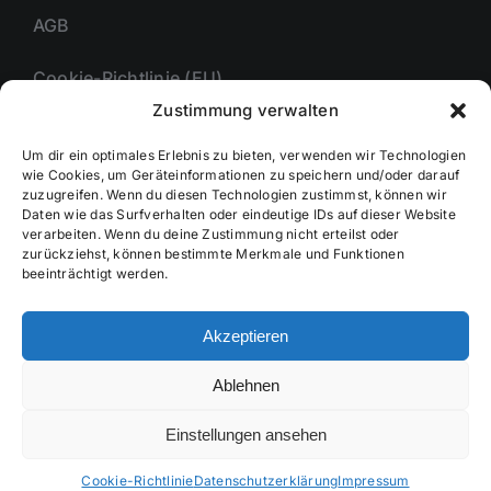
AGB
Cookie-Richtlinie (EU)
Zustimmung verwalten
Um dir ein optimales Erlebnis zu bieten, verwenden wir Technologien
Unternehmmen
wie Cookies, um Geräteinformationen zu speichern und/oder darauf
zuzugreifen. Wenn du diesen Technologien zustimmst, können wir
Daten wie das Surfverhalten oder eindeutige IDs auf dieser Website
verarbeiten. Wenn du deine Zustimmung nicht erteilst oder
zurückziehst, können bestimmte Merkmale und Funktionen
Kontakt
beeinträchtigt werden.
Akzeptieren
Ablehnen
© Copyright 2024 - 2026 | AJ Creative
Agency
Einstellungen ansehen
Cookie-Richtlinie
Datenschutzerklärung
Impressum