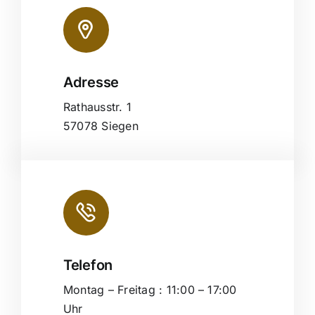
Adresse
Leaflet
|
Map tiles by
CARTO
, under
CC BY 3.0
. Data by
OpenStreetMap
, under ODbL.
Rathausstr. 1
57078 Siegen
Telefon
Montag – Freitag : 11:00 – 17:00
Uhr