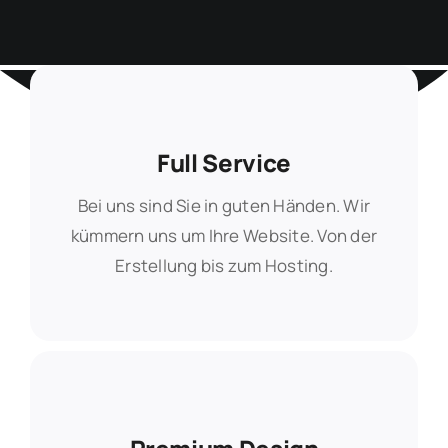
Full Service
Full Service
Bei uns sind Sie in guten Händen. Wir
Bei uns sind Sie in guten Händen. Wir
kümmern uns um Ihre Website. Von der
kümmern uns um Ihre Website. Von der
Erstellung bis zum Hosting.
Erstellung bis zum Hosting.