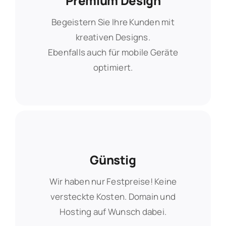
Premium Design
Premium Design
Begeistern Sie Ihre Kunden mit
Begeistern Sie Ihre Kunden mit
kreativen Designs.
kreativen Designs.
Ebenfalls auch für mobile Geräte
Ebenfalls auch für mobile Geräte
optimiert.
optimiert.
Günstig
Günstig
Wir haben nur Festpreise! Keine
Wir haben nur Festpreise! Keine
versteckte Kosten. Domain und
versteckte Kosten. Domain und
Hosting auf Wunsch dabei.
Hosting auf Wunsch dabei.