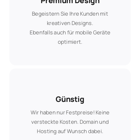
Premium Design
Premium Design
Begeistern Sie Ihre Kunden mit
Begeistern Sie Ihre Kunden mit
kreativen Designs.
kreativen Designs.
Ebenfalls auch für mobile Geräte
Ebenfalls auch für mobile Geräte
optimiert.
optimiert.
Günstig
Günstig
Wir haben nur Festpreise! Keine
Wir haben nur Festpreise! Keine
versteckte Kosten. Domain und
versteckte Kosten. Domain und
Hosting auf Wunsch dabei.
Hosting auf Wunsch dabei.