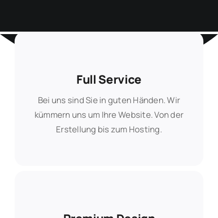
Full Service
Full Service
Bei uns sind Sie in guten Händen. Wir
Bei uns sind Sie in guten Händen. Wir
kümmern uns um Ihre Website. Von der
kümmern uns um Ihre Website. Von der
Erstellung bis zum Hosting.
Erstellung bis zum Hosting.