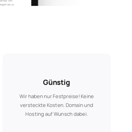
Günstig
Günstig
Wir haben nur Festpreise! Keine
Wir haben nur Festpreise! Keine
versteckte Kosten. Domain und
versteckte Kosten. Domain und
Hosting auf Wunsch dabei.
Hosting auf Wunsch dabei.