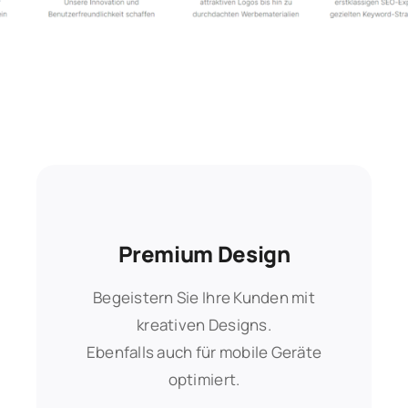
Premium Design
Premium Design
Begeistern Sie Ihre Kunden mit
Begeistern Sie Ihre Kunden mit
kreativen Designs.
kreativen Designs.
Ebenfalls auch für mobile Geräte
Ebenfalls auch für mobile Geräte
optimiert.
optimiert.