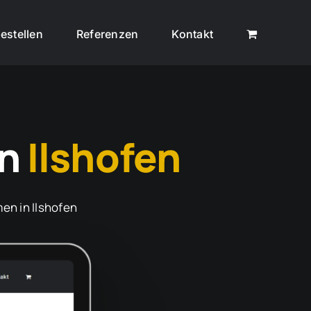
estellen
Referenzen
Kontakt
In
Ilshofen
en in Ilshofen