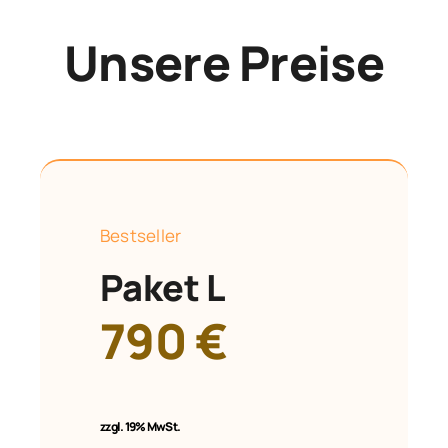
Unsere Preise
Bestseller
Paket L
790 €
zzgl.
19% MwSt.