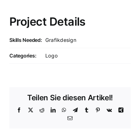
Project Details
Skills Needed:
Grafikdesign
Categories:
Logo
Teilen Sie diesen Artikel!
Facebook
X
Reddit
LinkedIn
WhatsApp
Telegram
Tumblr
Pinterest
Vk
Xing
E-
Mail