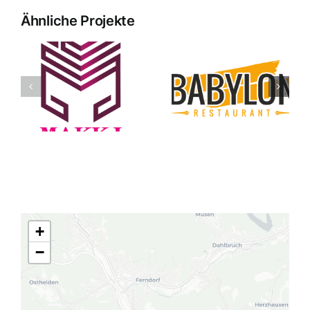
Ähnliche Projekte
Babylon
Madihnet
+
−