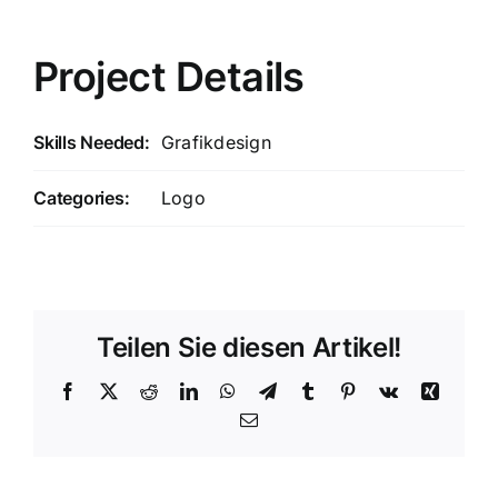
Project Details
Skills Needed:
Grafikdesign
Categories:
Logo
Teilen Sie diesen Artikel!
Facebook
X
Reddit
LinkedIn
WhatsApp
Telegram
Tumblr
Pinterest
Vk
Xing
E-
Mail