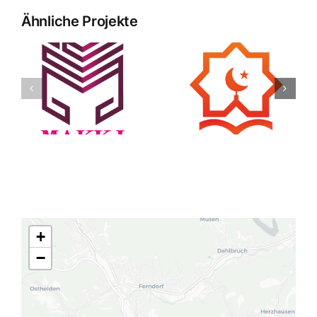
Ähnliche Projekte
Madihnet
Asa Dental
+
−