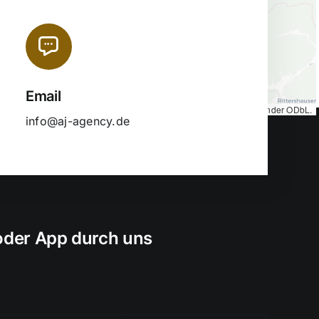
Email
Map tiles by
CARTO
, under
CC BY 3.0
. Data by
OpenStreetMap
, under ODbL.
info@aj-agency.de
 oder App durch uns