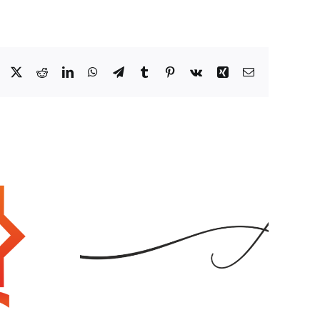
Facebook
X
Reddit
LinkedIn
WhatsApp
Telegram
Tumblr
Pinterest
Vk
Xing
E-
Mail
ntal