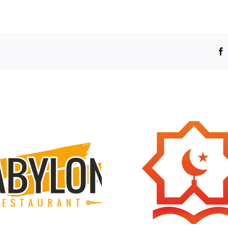
Madihnet
Asa De