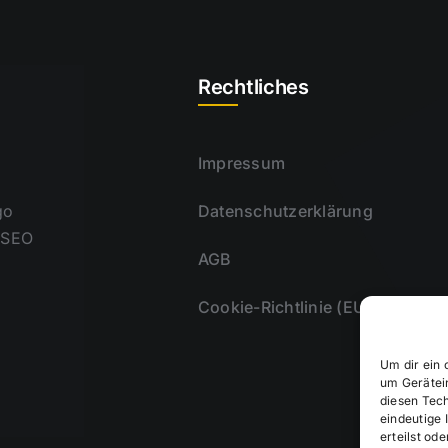
Rechtliches
Impressum
go
Datenschutzerklärung
 SEO
AGB
Cookie-Richtlinie (EU)
Um dir ein 
um Gerätei
diesen Tec
eindeutige 
erteilst o