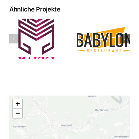
Ähnliche Projekte
Babylon
Madihnet
+
−