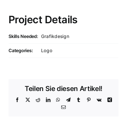
Project Details
Skills Needed:
Grafikdesign
Categories:
Logo
Teilen Sie diesen Artikel!
Facebook
X
Reddit
LinkedIn
WhatsApp
Telegram
Tumblr
Pinterest
Vk
Xing
E-
Mail