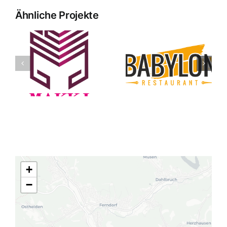
Ähnliche Projekte
Babylon
Madihnet
+
−