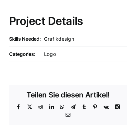
Project Details
Skills Needed:
Grafikdesign
Categories:
Logo
Teilen Sie diesen Artikel!
Facebook
X
Reddit
LinkedIn
WhatsApp
Telegram
Tumblr
Pinterest
Vk
Xing
E-
Mail