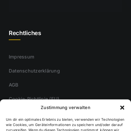
Rechtliches
Impressum
Datenschutzerklärung
AGB
Cookie-Richtlinie (EU)
Zustimmung verwalten
Um dir ein optimales Erlebnis zu bieten, verwenden wir Technologien
Unternehmmen
wie Cookies, um Geräteinformationen zu speichern und/oder darauf
zuzugreifen. Wenn du diesen Technologien zustimmst, können wir