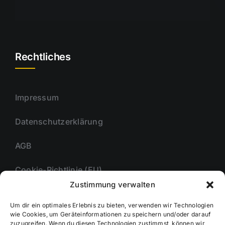
Rechtliches
Impressum
Datenschutzerklärung
AGB
Cookie-Richtlinie (EU)
Zustimmung verwalten
Um dir ein optimales Erlebnis zu bieten, verwenden wir Technologien
Unternehmmen
wie Cookies, um Geräteinformationen zu speichern und/oder darauf
zuzugreifen. Wenn du diesen Technologien zustimmst, können wir