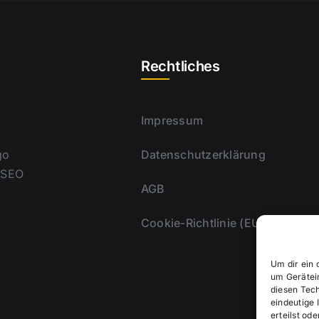
Rechtliches
Impressum
go
Datenschutzerklärung
 SEO
AGB
Cookie-Richtlinie (EU)
Um dir ein 
um Gerätei
diesen Tec
eindeutige 
erteilst o