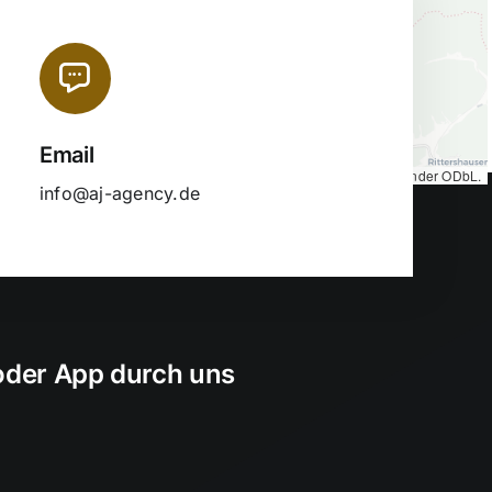
Email
Map tiles by
CARTO
, under
CC BY 3.0
. Data by
OpenStreetMap
, under ODbL.
info@aj-agency.de
 oder App durch uns