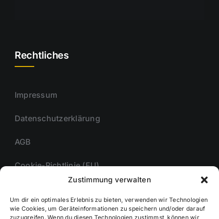
Rechtliches
Impressum
Datenschutzerklärung
AGB
Cookie-Richtlinie (EU)
Zustimmung verwalten
Um dir ein optimales Erlebnis zu bieten, verwenden wir Technologien
Unternehmmen
wie Cookies, um Geräteinformationen zu speichern und/oder darauf
zuzugreifen. Wenn du diesen Technologien zustimmst, können wir